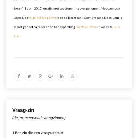
binnen'
(8 april 2015) en zijn met toestemming overgenomen. M
et dank aan
Joyce Lie (
volgtip @JudgeJoyce
) en de Rechtbank Oost-Brabant
. De column is
in het geheel na te lezen op het expertblog "
Recht en Bestuur
" van NRC (
klik
hier
).
Vr
aa
g·zin
(de; m; meervoud: vraagzinnen)
1
Een zin die een vraag uitdrukt