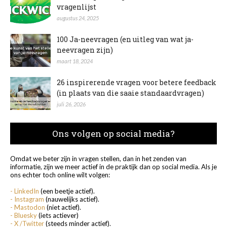
vragenlijst
augustus 24, 2025
100 Ja-neevragen (en uitleg van wat ja-
neevragen zijn)
maart 18, 2024
26 inspirerende vragen voor betere feedback
(in plaats van die saaie standaardvragen)
juli 26, 2026
Ons volgen op social media?
Omdat we beter zijn in vragen stellen, dan in het zenden van
informatie, zijn we meer actief in de praktijk dan op social media. Als je
ons echter toch online wilt volgen:
- LinkedIn
(een beetje actief).
- Instagram
(nauwelijks actief).
- Mastodon
(niet actief).
- Bluesky
(iets actiever)
- X /Twitter
(steeds minder actief).