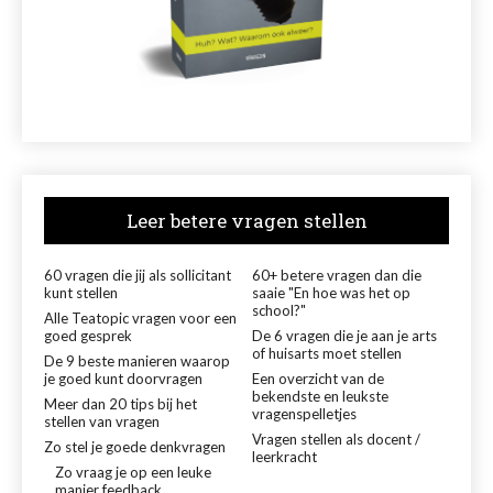
Leer betere vragen stellen
60 vragen die jij als sollicitant
60+ betere vragen dan die
kunt stellen
saaie "En hoe was het op
school?"
Alle Teatopic vragen voor een
goed gesprek
De 6 vragen die je aan je arts
of huisarts moet stellen
De 9 beste manieren waarop
je goed kunt doorvragen
Een overzicht van de
bekendste en leukste
Meer dan 20 tips bij het
vragenspelletjes
stellen van vragen
Vragen stellen als docent /
Zo stel je goede denkvragen
leerkracht
Zo vraag je op een leuke
manier feedback