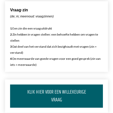
Vr
aa
g·zin
(de; m; meervoud: vraagzinnen)
1
Een zin die een vraag uitdrukt
2
Zin hebben in vragen stellen: een behoefte hebben om vragen te
stellen
3
Dat deel van het verstand dat zich bezighoudt met vragen (zin =
verstand)
4
De meerwaarde van goede vragen voor een goed gesprek (zin van
iets = meerwaarde)
KLIK HIER VOOR EEN WILLEKEURIGE
VRAAG