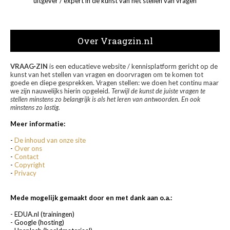
uitgever / expert in de kunst van het stellen van vragen
Over Vraagzin.nl
VRAAG·ZIN
is een educatieve website / kennisplatform gericht op de
kunst van het stellen van vragen en doorvragen om te komen tot
goede en diepe gesprekken. Vragen stellen: we doen het continu maar
we zijn nauwelijks hierin opgeleid.
Terwijl de kunst de juiste vragen te
stellen minstens zo belangrijk is als het leren van antwoorden. En ook
minstens zo lastig.
Meer informatie:
-
De inhoud van onze site
-
Over ons
-
Contact
-
Copyright
-
Privacy
Mede mogelijk gemaakt door en met dank aan o.a.:
- EDUA.nl (trainingen)
- Google (hosting)