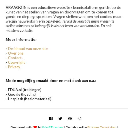
VRAAG·ZIN
is een educatieve website / kennisplatform gericht op de
kunst van het stellen van vragen en doorvragen om te komen tot
goede en diepe gesprekken. Vragen stellen: we doen het continu maar
we zijn nauwelijks hierin opgeleid.
Terwijl de kunst de juiste vragen te
stellen minstens zo belangrijk is als het leren van antwoorden. En ook
minstens zo lastig.
Meer informatie:
-
De inhoud van onze site
-
Over ons
-
Contact
-
Copyright
-
Privacy
Mede mogelijk gemaakt door en met dank aan o.a.:
- EDUA.nl (trainingen)
- Google (hosting)
- Unsplash (beeldmateriaal)
Designed with
by
Way2Themes
| Distributed by
Blogger Templates
|