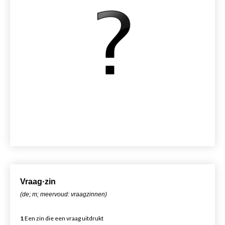
Vr
aa
g·zin
(de; m; meervoud: vraagzinnen)
1
Een zin die een vraag uitdrukt