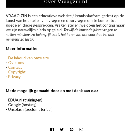
Over Vraagzin.nl
VRAAG·ZIN
is een educatieve website / kennisplatform gericht op de
kunst van het stellen van vragen en doorvragen om te komen tot
goede en diepe gesprekken. Vragen stellen: we doen het continu maar
we zijn nauwelijks hierin opgeleid.
Terwijl de kunst de juiste vragen te
stellen minstens zo belangrijk is als het leren van antwoorden. En ook
minstens zo lastig.
Meer informatie:
-
De inhoud van onze site
-
Over ons
-
Contact
-
Copyright
-
Privacy
Mede mogelijk gemaakt door en met dank aan o.a.:
- EDUA.nl (trainingen)
- Google (hosting)
- Unsplash (beeldmateriaal)