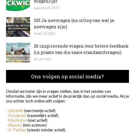
vragenlijst
augustus 24, 2025
100 Ja-neevragen (en uitleg van wat ja-
neevragen zijn)
maart 18, 2024
26 inspirerende vragen voor betere feedback
(in plaats van die saaie standaardvragen)
juli 26, 2026
Ons volgen op social media?
Omdat we beter zijn in vragen stellen, dan in het zenden van
informatie, zijn we meer actief in de praktijk dan op social media. Als je
ons echter toch online wilt volgen:
- LinkedIn
(een beetje actief).
- Instagram
(nauwelijks actief).
- Mastodon
(niet actief).
- Bluesky
(iets actiever)
- X /Twitter
(steeds minder actief).