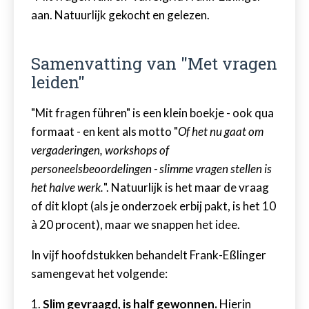
aan. Natuurlijk gekocht en gelezen.
Samenvatting van "Met vragen
leiden"
"Mit fragen führen" is een klein boekje - ook qua
formaat - en kent als motto "
Of
het
nu
gaat
om
vergaderingen
,
workshops
of
personeelsbeoordelingen
-
slimme
vragen
stellen
is
het
halve
werk
.
". Natuurlijk is het maar de vraag
of dit klopt (als je onderzoek erbij pakt, is het 10
à 20 procent), maar we snappen het idee.
In vijf hoofdstukken behandelt Frank-
Eßlinger
samengevat het volgende:
1.
Slim gevraagd, is half gewonnen.
Hierin