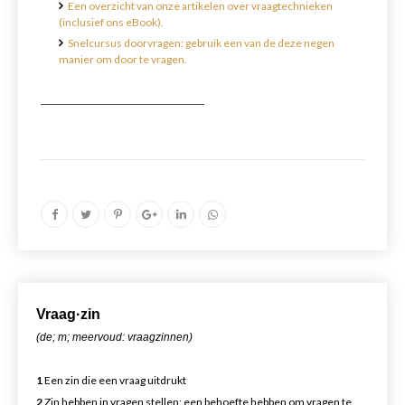
Een overzicht van onze artikelen over vraagtechnieken
(inclusief ons eBook).
Snelcursus doorvragen: gebruik een van de deze negen
manier om door te vragen.
Vr
aa
g·zin
(de; m; meervoud: vraagzinnen)
1
Een zin die een vraag uitdrukt
2
Zin hebben in vragen stellen: een behoefte hebben om vragen te