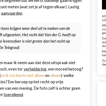
e beginnen dat we eerst duidelijk gaan krijgen
 kunt meten (wat zet je af tegen elkaar). Lastig
e
aanvaarden
.
60 
sol
Al
kans krijgen weer deel uit te maken van de
vo
ge
ft uitgezeten. Het recht dat Van der G. heeft op
De
e levenssfeer is niet groter dan het recht op
wa
do
De Telegraaf.
Me
het
Zo
n maar ik neem aan dat deze uitspraak niet
de
 toch, even ter
verheldering
, een moreel betoog?
(
en ik sta hierin niet alleen
en
alleen
): welke
ies? Een beroep op het recht op vrije
en van een mening. De foto zelf is echter geen
et
toereikend
.