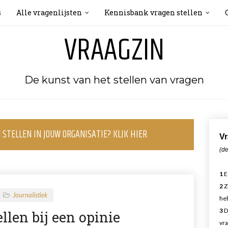
s
Alle vragenlijsten
Kennisbank vragen stellen
VRAAGZIN
De kunst van het stellen van vragen
STELLEN IN JOUW ORGANISATIE? KLIK HIER
Vr
(de
1
E
2
Z
Journalistiek
heb
3
D
llen bij een opinie
vra