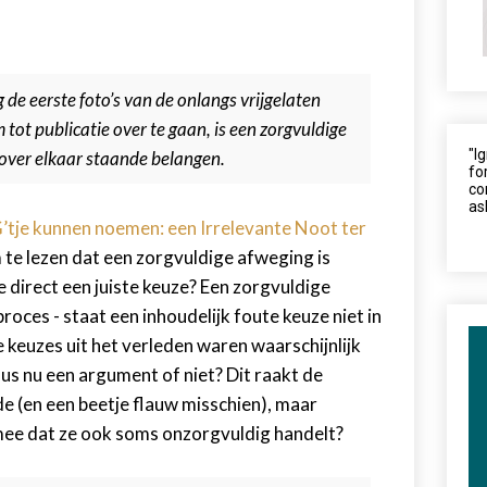
de eerste foto’s van de onlangs vrijgelaten
 tot publicatie over te gaan, is een zorgvuldige
"I
over elkaar staande belangen.
fo
co
as
’tje kunnen noemen: een Irrelevante Noot ter
 om te lezen dat een zorgvuldige afweging is
direct een juiste keuze? Een zorgvuldige
roces - staat een inhoudelijk foute keuze niet in
 keuzes uit het verleden waren waarschijnlijk
us nu een argument of niet? Dit raakt de
de (en een beetje flauw misschien), maar
mee dat ze ook soms onzorgvuldig handelt?