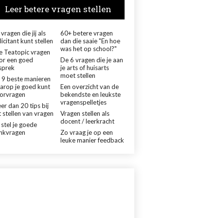
Leer betere vragen stellen
vragen die jij als
60+ betere vragen
licitant kunt stellen
dan die saaie "En hoe
was het op school?"
le Teatopic vragen
or een goed
De 6 vragen die je aan
sprek
je arts of huisarts
moet stellen
 9 beste manieren
arop je goed kunt
Een overzicht van de
orvragen
bekendste en leukste
vragenspelletjes
er dan 20 tips bij
 stellen van vragen
Vragen stellen als
docent / leerkracht
 stel je goede
nkvragen
Zo vraag je op een
leuke manier feedback