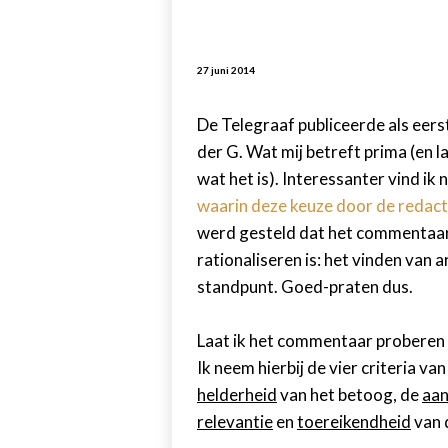
27 juni 2014
De Telegraaf publiceerde als eerst
der G. Wat mij betreft prima (en l
wat het is). Interessanter vind ik 
waarin deze keuze door de redac
werd gesteld dat het commentaar
rationaliseren is: het vinden va
standpunt. Goed-praten dus.
Laat ik het commentaar proberen 
Ik neem hierbij de vier criteria v
helderheid
van het betoog, de
aan
relevantie
en
toereikendheid
van 