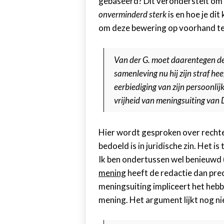
gebaseerd? Dit veronderstelt om t
onverminderd sterk
is en hoe je dit
om deze bewering op voorhand t
Van der G. moet daarentegen de 
samenleving nu hij zijn straf hee
eerbiediging van zijn persoonlijk
vrijheid van meningsuiting van 
Hier wordt gesproken over rechte
bedoeld is in juridische zin. Het is
Ik ben ondertussen wel benieuwd 
mening
heeft de redactie dan prec
meningsuiting impliceert het hebb
mening. Het argument lijkt nog ni