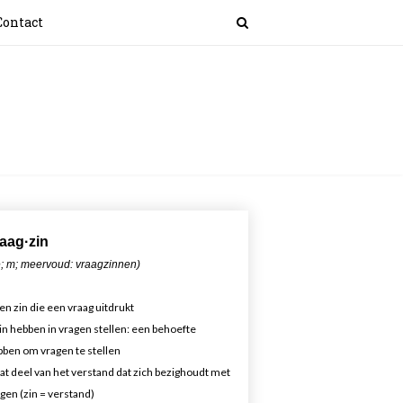
Contact
aa
g·zin
; m; meervoud: vraagzinnen)
en zin die een vraag uitdrukt
in hebben in vragen stellen: een behoefte
ben om vragen te stellen
at deel van het verstand dat zich bezighoudt met
gen (zin = verstand)