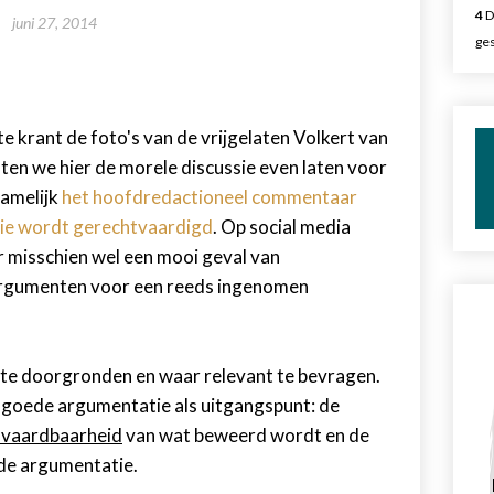
4
D
juni 27, 2014
ges
e krant de foto's van de vrijgelaten Volkert van
aten we hier de morele discussie even laten voor
namelijk
het hoofdredactioneel commentaar
tie wordt gerechtvaardigd
. Op social media
 misschien wel een mooi geval van
n argumenten voor een reeds ingenomen
te doorgronden en waar relevant te bevragen.
an goede argumentatie als uitgangspunt: de
vaardbaarheid
van wat beweerd wordt en de
de argumentatie.