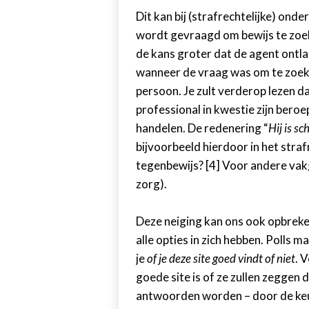
Dit kan bij (strafrechtelijke) on
wordt gevraagd om bewijs te zoeke
de kans groter dat de agent ontla
wanneer de vraag was om te zoeke
persoon. Je zult verderop lezen d
professional in kwestie zijn beroe
handelen. De redenering “
Hij is s
bijvoorbeeld hierdoor in het strafr
tegenbewijs? [4] Voor andere vakg
zorg).
Deze neiging kan ons ook opbreke
alle opties in zich hebben. Polls m
je
of je deze site goed vindt of niet
. 
goede site is of ze zullen zeggen 
antwoorden worden – door de keuz