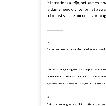
internationaal-zijn, het samen-do
je dus iemand dichter bij het ge
uitkomst van de oordeelsvorming
__________
[1]
Als je meer hierover wilt vinden: in het Engels heet dit
[2]
Op internet zijn genoeg voorbeeldfilmpjes te vinden o
dit fenomeen inattentional blindness. Zie verder Simons,
dynamic events
, in: Perception, 1999, Vol. 28 (9), bladzijd
[3]
De invloed van suggestie is ook in positieve zin aanwe