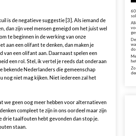
60 
sol
kuil is de negatieve suggestie [3]. Als iemand de
Al
en, dan zijn veel mensen geneigd om het juist wel
vo
ge
 om te beginnen in de werking van onze
De
iet aan een olifant te denken, dan maken je
wa
do
d van een olifant aan. Daarnaast spelen een
Me
id een rol. Stel, ik vertel je reeds dat onderaan
het
Zo
twee bekende Nederlanders die gemeenschap
de
u nog niet mag kijken. Niet iedereen zal het
dat we geen oog meer hebben voor alternatieven
denken compleet te zijn in ons oordeel maar zijn
je drie taalfouten hebt gevonden dan stop je.
fouten staan.