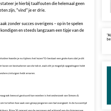
stateer je hierbij taalfouten die helemaal geen
en zijn, “vind” je er drie.
aak zonder succes overigens – op in te spelen
e kondigen en steeds langzaam een tipje van de
"A
be
luiden hoorde je nu tijdens het lezen? Er bestaat een grote kans dat je dit
et lezen en bestuderen van de tekst, zoals dit je mogelijk opgedragen hebt
 andere zintuigen hebt ervaren.
vraag ook bewust gestuurd kan worden is het onderzoek van Simons &
m te tellen hoe vaak een groep jongeren een bal overgooit. In de tussentijd
kijkers. Bijna 50 procent van de personen gaf achteraf aan de chimpansee