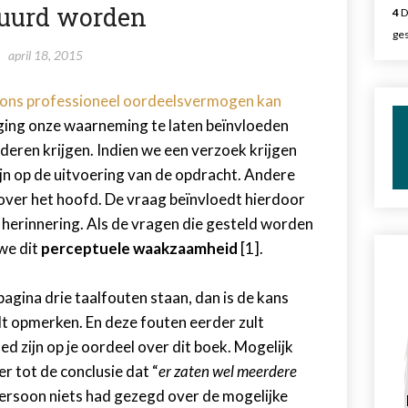
tuurd worden
4
D
ges
april 18, 2015
ie ons professioneel oordeelsvermogen kan
neiging onze waarneming te laten beïnvloeden
eren krijgen. Indien we een verzoek krijgen
zijn op de uitvoering van de opdracht. Andere
 over het hoofd. De vraag beïnvloedt hierdoor
n herinnering. Als de vragen die gesteld worden
we dit
perceptuele waakzaamheid
[1].
agina drie taalfouten staan, dan is de kans
ult opmerken. En deze fouten eerder zult
d zijn op je oordeel over dit boek. Mogelijk
 tot de conclusie dat “
er zaten wel meerdere
persoon niets had gezegd over de mogelijke