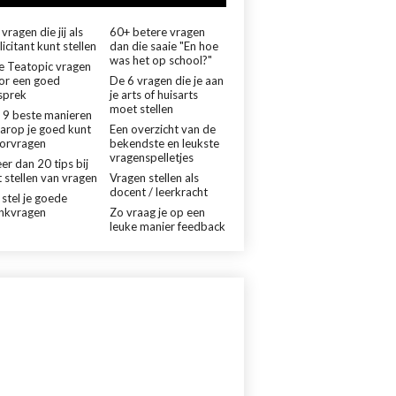
vragen die jij als
60+ betere vragen
licitant kunt stellen
dan die saaie "En hoe
was het op school?"
le Teatopic vragen
or een goed
De 6 vragen die je aan
sprek
je arts of huisarts
moet stellen
 9 beste manieren
arop je goed kunt
Een overzicht van de
orvragen
bekendste en leukste
vragenspelletjes
er dan 20 tips bij
 stellen van vragen
Vragen stellen als
docent / leerkracht
 stel je goede
nkvragen
Zo vraag je op een
leuke manier feedback