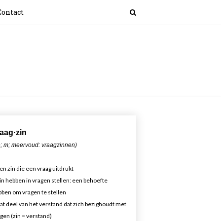
Contact
aa
g·zin
; m; meervoud: vraagzinnen)
en zin die een vraag uitdrukt
in hebben in vragen stellen: een behoefte
ben om vragen te stellen
at deel van het verstand dat zich bezighoudt met
gen (zin = verstand)