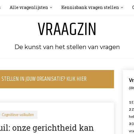
s
Alle vragenlijsten
Kennisbank vragen stellen
VRAAGZIN
De kunst van het stellen van vragen
STELLEN IN JOUW ORGANISATIE? KLIK HIER
Vr
(de
1
E
2
Z
Cognitieve valkuilen
heb
3
D
il: onze gerichtheid kan
vra