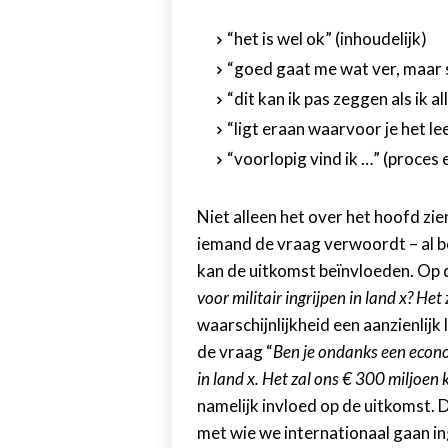
“het is wel ok” (inhoudelijk)
“goed gaat me wat ver, maar sl
“dit kan ik pas zeggen als ik a
“ligt eraan waarvoor je het le
“voorlopig vind ik …” (proces 
Niet alleen het over het hoofd zie
iemand de vraag verwoordt – al bet
kan de uitkomst beïnvloeden. Op d
voor militair ingrijpen in land x? He
waarschijnlijkheid een aanzienlij
de vraag “
Ben je ondanks een econom
in land x. Het zal ons € 300 miljoen 
namelijk invloed op de uitkomst. 
met wie we internationaal gaan ing