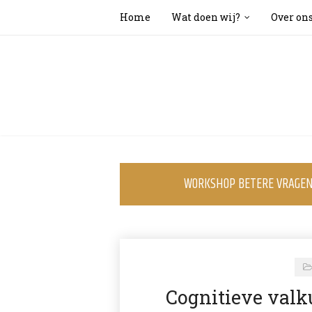
Home
Wat doen wij?
Over on
WORKSHOP BETERE VRAGEN 
Cognitieve valku