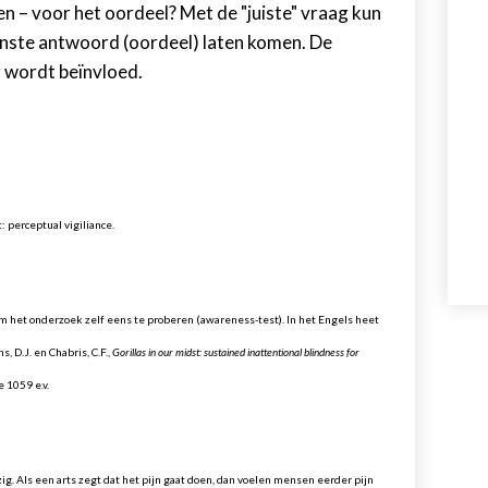
en – voor het oordeel? Met de "juiste" vraag kun
wenste antwoord (oordeel) laten komen. De
 wordt beïnvloed.
: perceptual vigiliance.
m het onderzoek zelf eens te proberen (awareness-test). In het Engels heet
 D.J. en Chabris, C.F.,
Gorillas in our midst: sustained inattentional blindness for
e 1059 e.v.
zig. Als een arts zegt dat het pijn gaat doen, dan voelen mensen eerder pijn