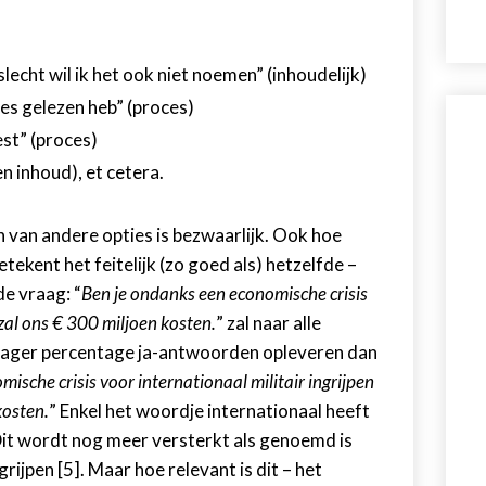
echt wil ik het ook niet noemen” (inhoudelijk)
lles gelezen heb” (proces)
est” (proces)
en inhoud), et cetera.
n van andere opties is bezwaarlijk. Ook hoe
ekent het feitelijk (zo goed als) hetzelfde –
e vraag: “
Ben je ondanks een economische crisis
t zal ons € 300 miljoen kosten.
” zal naar alle
k lager percentage ja-antwoorden opleveren dan
ische crisis voor internationaal militair ingrijpen
kosten.
” Enkel het woordje internationaal heeft
Dit wordt nog meer versterkt als genoemd is
rijpen [5]. Maar hoe relevant is dit – het