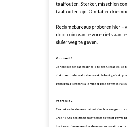
taalfouten. Sterker, misschien con
taalfouten zijn. Omdat er drie moet
Reclamebureaus proberen hier – v
door ruim van te voren iets aan t
sluier weg te geven.
Voorbeeld 1
Je hebt net een aantal alinea's gelezen. Maar welke ge
niet meer (helemaal) zeker weet. Je bent gericht op h
gekregen. Hierdoor sla je minder goed op wat je via je
Voorbeeld 2
Een bekend onderzoek dat laat zien hoe een gerichte 
Chabris. Aan een groep proefpersonen wordt gevraagd o
loopt een chimpansee door de groep en zwaait naar de 