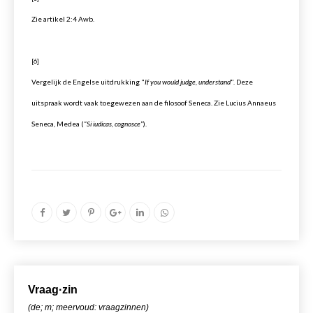
Zie artikel 2:4 Awb.
[6]
Vergelijk de Engelse uitdrukking "
If you would judge, understand
". Deze
uitspraak wordt vaak toegewezen aan de filosoof Seneca. Zie Lucius Annaeus
Seneca, Medea (“
Si iudicas, cognosce
”).
Vr
aa
g·zin
(de; m; meervoud: vraagzinnen)