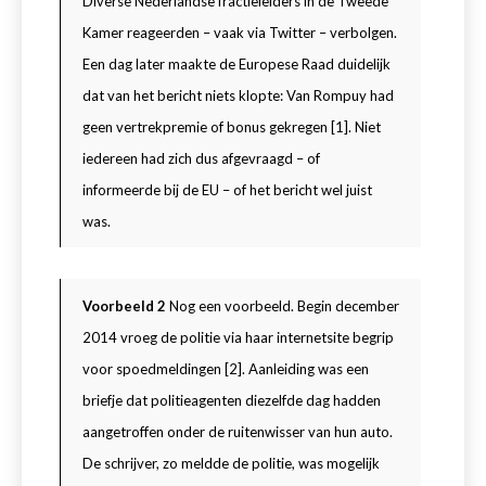
Diverse Nederlandse fractieleiders in de Tweede
Kamer reageerden – vaak via Twitter – verbolgen.
Een dag later maakte de Europese Raad duidelijk
dat van het bericht niets klopte: Van Rompuy had
geen vertrekpremie of bonus gekregen
[1]
. Niet
iedereen had zich dus afgevraagd – of
informeerde bij de EU – of het bericht wel juist
was.
Voorbeeld 2
Nog een voorbeeld. Begin december
2014 vroeg de politie via haar internetsite begrip
voor spoedmeldingen
[2]
. Aanleiding was een
briefje dat politieagenten diezelfde dag hadden
aangetroffen onder de ruitenwisser van hun auto.
De schrijver, zo meldde de politie, was mogelijk