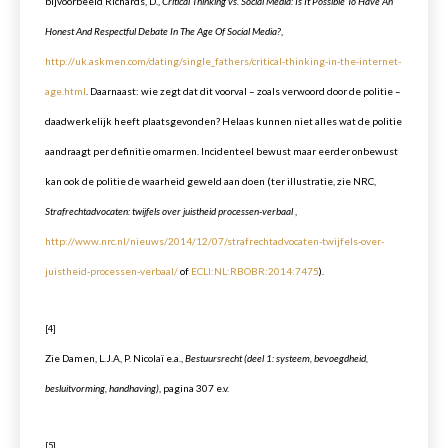
bijvoorbeeld Richards, D.,
Critical Thinking vs. Social Media: Is It Possible To Have An
Honest And Respectful Debate In The Age Of Social Media?
,
http://uk.askmen.com/dating/single_fathers/critical-thinking-in-the-internet-
age.html
. Daarnaast: wie zegt dat dit voorval – zoals verwoord door de politie –
daadwerkelijk heeft plaatsgevonden? Helaas kunnen niet alles wat de politie
aandraagt per definitie omarmen. Incidenteel bewust maar eerder onbewust
kan ook de politie de waarheid geweld aan doen (ter illustratie, zie NRC,
Strafrechtadvocaten: twijfels over juistheid processen-verbaal
,
http://www.nrc.nl/nieuws/2014/12/07/strafrechtadvocaten-twijfels-over-
juistheid-processen-verbaal/
of
ECLI:NL:RBOBR:2014:7475
).
[4]
Zie Damen, L.J.A, P. Nicolaï e.a.,
Bestuursrecht (deel 1: systeem, bevoegdheid,
besluitvorming, handhaving)
, pagina 307 e.v.
[5]