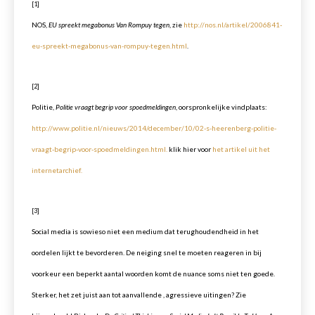
[1]
NOS,
EU spreekt megabonus Van Rompuy tegen
, zie
http://nos.nl/artikel/2006841-
eu-spreekt-megabonus-van-rompuy-tegen.html
.
[2]
Politie,
Politie vraagt begrip voor spoedmeldingen
, oorspronkelijke vindplaats:
http://www.politie.nl/nieuws/2014/december/10/02-s-heerenberg-politie-
vraagt-begrip-voor-spoedmeldingen.html.
klik hier voor
het artikel uit het
internetarchief.
[3]
Social media is sowieso niet een medium dat terughoudendheid in het
oordelen lijkt te bevorderen. De neiging snel te moeten reageren in bij
voorkeur een beperkt aantal woorden komt de nuance soms niet ten goede.
Sterker, het zet juist aan tot aanvallende , agressieve uitingen? Zie