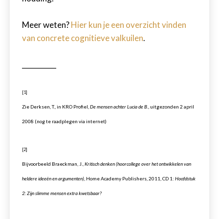
Meer weten?
Hier kun je een overzicht vinden
van concrete cognitieve valkuilen
.
__________
[1]
Zie Derksen, T., in KRO Profiel,
De mensen achter Lucia de B
., uitgezonden 2 april
2008 (nog te raadplegen via internet)
[2]
Bijvoorbeeld Braeckman, J.,
Kritisch denken (hoorcollege over het ontwikkelen van
heldere ideeën en argumenten)
, Home Academy Publishers, 2011, CD 1:
Hoofdstuk
2: Zijn slimme mensen extra kwetsbaar?