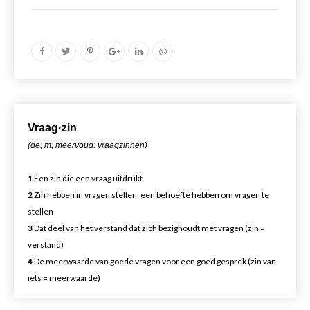
Vr
aa
g·zin
(de; m; meervoud: vraagzinnen)
1
Een zin die een vraag uitdrukt
2
Zin hebben in vragen stellen: een behoefte hebben om vragen te
stellen
3
Dat deel van het verstand dat zich bezighoudt met vragen (zin =
verstand)
4
De meerwaarde van goede vragen voor een goed gesprek (zin van
iets = meerwaarde)