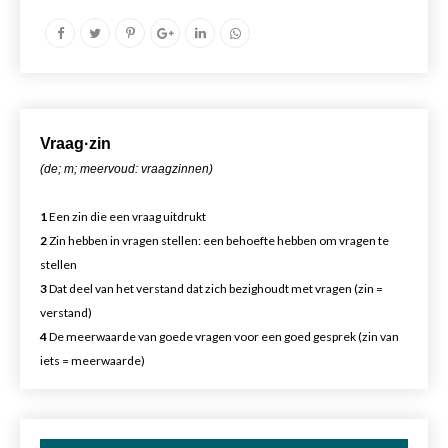
Vr
aa
g·zin
(de; m; meervoud: vraagzinnen)
1
Een zin die een vraag uitdrukt
2
Zin hebben in vragen stellen: een behoefte hebben om vragen te
stellen
3
Dat deel van het verstand dat zich bezighoudt met vragen (zin =
verstand)
4
De meerwaarde van goede vragen voor een goed gesprek (zin van
iets = meerwaarde)