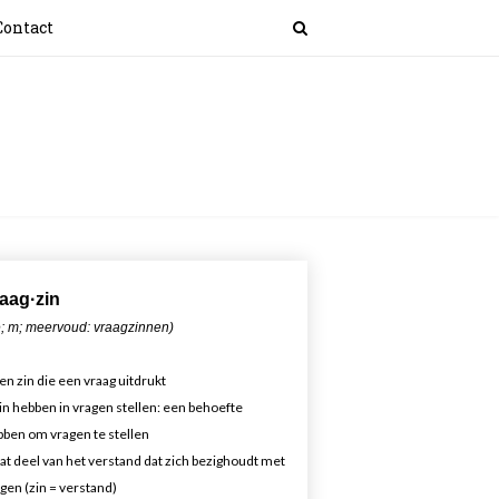
Contact
aa
g·zin
; m; meervoud: vraagzinnen)
en zin die een vraag uitdrukt
in hebben in vragen stellen: een behoefte
ben om vragen te stellen
at deel van het verstand dat zich bezighoudt met
gen (zin = verstand)