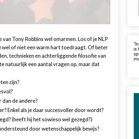
e van Tony Robbins wel omarmen. Los of je NLP
"I
) wel of niet een warm hart toedraagt. Of beter
is
sp
en, technieken en achterliggende filosofie van
inv
e natuurlijk een aantal vragen op, maar dat
en zijn?
esvol?
r dan de andere?
? Enkel als je daar succesvoller door wordt?
zegd? (heeft hij het sowieso wel gezegd?)
 ondersteund door wetenschappelijk bewijs?