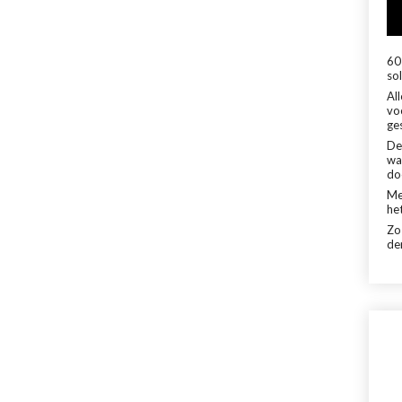
60 
sol
Al
vo
ge
De
wa
do
Me
het
Zo
de