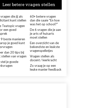
Leer betere vragen stellen
vragen die jij als
60+ betere vragen
licitant kunt stellen
dan die saaie "En hoe
was het op school?"
le Teatopic vragen
or een goed
De 6 vragen die je aan
sprek
je arts of huisarts
moet stellen
 9 beste manieren
arop je goed kunt
Een overzicht van de
orvragen
bekendste en leukste
vragenspelletjes
er dan 20 tips bij
 stellen van vragen
Vragen stellen als
docent / leerkracht
 stel je goede
nkvragen
Zo vraag je op een
leuke manier feedback