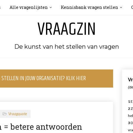
s
Alle vragenlijsten
Kennisbank vragen stellen
VRAAGZIN
De kunst van het stellen van vragen
STELLEN IN JOUW ORGANISATIE? KLIK HIER
Vr
(de
1
E
2
Z
Vraagquote
heb
3
D
n = betere antwoorden
vra