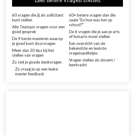
Leer betere vragen stellen
60 vragen die jij als sollicitant
60+ betere vragen dan die
kunt stellen
saaie "En hoe was het op
school?"
Alle Teatopic vragen voor een
goed gesprek
De 6 vragen die je aan je arts
of huisarts moet stellen
De 9 beste manieren waarop
je goed kunt doorvragen
Een overzicht van de
bekendste en leukste
Meer dan 20 tips bij het
vragenspelletjes
stellen van vragen
Vragen stellen als docent /
Zo stel je goede denkvragen
leerkracht
Zo vraag je op een leuke
manier feedback