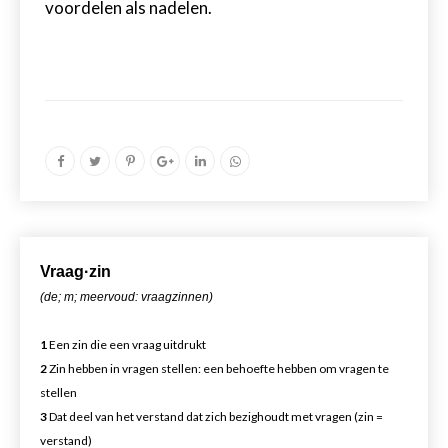
voordelen als nadelen.
Vr
aa
g·zin
(de; m; meervoud: vraagzinnen)
1
Een zin die een vraag uitdrukt
2
Zin hebben in vragen stellen: een behoefte hebben om vragen te
stellen
3
Dat deel van het verstand dat zich bezighoudt met vragen (zin =
verstand)