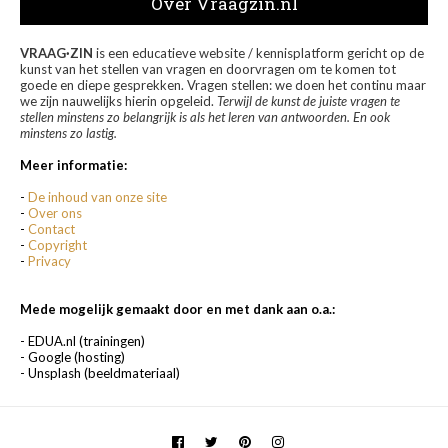
Over Vraagzin.nl
VRAAG·ZIN
is een educatieve website / kennisplatform gericht op de
kunst van het stellen van vragen en doorvragen om te komen tot
goede en diepe gesprekken. Vragen stellen: we doen het continu maar
we zijn nauwelijks hierin opgeleid.
Terwijl de kunst de juiste vragen te
stellen minstens zo belangrijk is als het leren van antwoorden. En ook
minstens zo lastig.
Meer informatie:
-
De inhoud van onze site
-
Over ons
-
Contact
-
Copyright
-
Privacy
Mede mogelijk gemaakt door en met dank aan o.a.:
- EDUA.nl (trainingen)
- Google (hosting)
- Unsplash (beeldmateriaal)