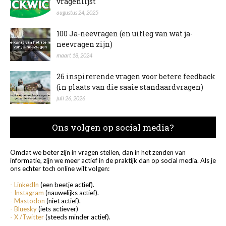
vragenlijst
augustus 24, 2025
100 Ja-neevragen (en uitleg van wat ja-
neevragen zijn)
maart 18, 2024
26 inspirerende vragen voor betere feedback
(in plaats van die saaie standaardvragen)
juli 26, 2026
Ons volgen op social media?
Omdat we beter zijn in vragen stellen, dan in het zenden van
informatie, zijn we meer actief in de praktijk dan op social media. Als je
ons echter toch online wilt volgen:
- LinkedIn
(een beetje actief).
- Instagram
(nauwelijks actief).
- Mastodon
(niet actief).
- Bluesky
(iets actiever)
- X /Twitter
(steeds minder actief).