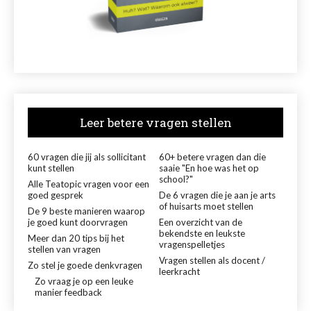
Leer betere vragen stellen
60 vragen die jij als sollicitant
60+ betere vragen dan die
kunt stellen
saaie "En hoe was het op
school?"
Alle Teatopic vragen voor een
goed gesprek
De 6 vragen die je aan je arts
of huisarts moet stellen
De 9 beste manieren waarop
je goed kunt doorvragen
Een overzicht van de
bekendste en leukste
Meer dan 20 tips bij het
vragenspelletjes
stellen van vragen
Vragen stellen als docent /
Zo stel je goede denkvragen
leerkracht
Zo vraag je op een leuke
manier feedback