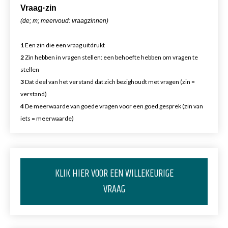
Vr
aa
g·zin
(de; m; meervoud: vraagzinnen)
1
Een zin die een vraag uitdrukt
2
Zin hebben in vragen stellen: een behoefte hebben om vragen te
stellen
3
Dat deel van het verstand dat zich bezighoudt met vragen (zin =
verstand)
4
De meerwaarde van goede vragen voor een goed gesprek (zin van
iets = meerwaarde)
KLIK HIER VOOR EEN WILLEKEURIGE
VRAAG