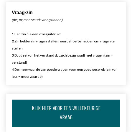
Vr
aa
g·zin
(de; m; meervoud: vraagzinnen)
1
Een zin die een vraag uitdrukt
2
Zin hebben in vragen stellen: een behoefte hebben om vragen te
stellen
3
Dat deel van het verstand dat zich bezighoudt met vragen (zin =
verstand)
4
De meerwaarde van goede vragen voor een goed gesprek (zin van
iets = meerwaarde)
KLIK HIER VOOR EEN WILLEKEURIGE
VRAAG