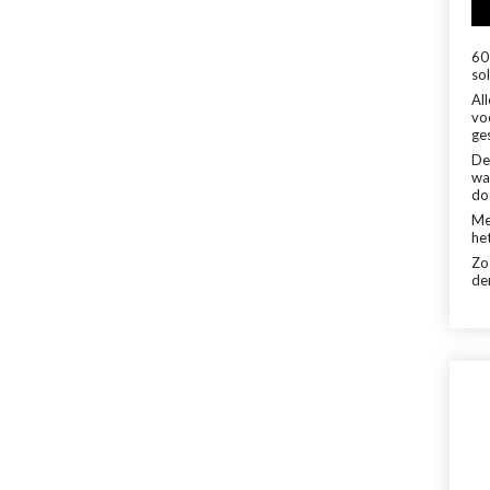
60 
sol
Al
vo
ge
De
wa
do
Me
het
Zo
de