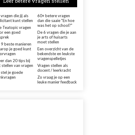
Leer betere vragen stellen
vragen die jij als
60+ betere vragen
licitant kunt stellen
dan die saaie "En hoe
was het op school?"
le Teatopic vragen
or een goed
De 6 vragen die je aan
sprek
je arts of huisarts
moet stellen
 9 beste manieren
arop je goed kunt
Een overzicht van de
orvragen
bekendste en leukste
vragenspelletjes
er dan 20 tips bij
 stellen van vragen
Vragen stellen als
docent / leerkracht
 stel je goede
nkvragen
Zo vraag je op een
leuke manier feedback