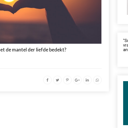
"S
vr
et de mantel der liefde bedekt?
an