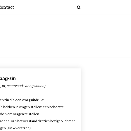
Contact
aa
g·zin
; m; meervoud: vraagzinnen)
en zin die een vraag uitdrukt
in hebben in vragen stellen: een behoefte
ben om vragen te stellen
at deel van het verstand dat zich bezighoudt met
gen (zin = verstand)