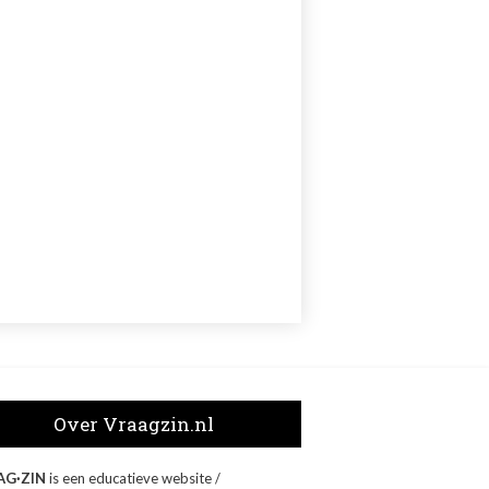
Over Vraagzin.nl
AG·ZIN
is een educatieve website /