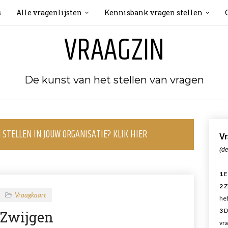
s
Alle vragenlijsten
Kennisbank vragen stellen
VRAAGZIN
De kunst van het stellen van vragen
STELLEN IN JOUW ORGANISATIE? KLIK HIER
Vr
(de
1
E
2
Z
Vraagkaart
heb
3
D
Zwijgen
vra