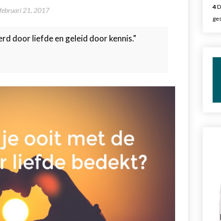
4
D
februari 21, 2017
ges
erd door liefde en geleid door kennis."