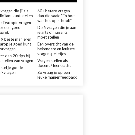
vragen die jij als
60+ betere vragen
licitant kunt stellen
dan die saaie "En hoe
was het op school?"
le Teatopic vragen
or een goed
De 6 vragen die je aan
sprek
je arts of huisarts
moet stellen
 9 beste manieren
arop je goed kunt
Een overzicht van de
orvragen
bekendste en leukste
vragenspelletjes
er dan 20 tips bij
 stellen van vragen
Vragen stellen als
docent / leerkracht
 stel je goede
nkvragen
Zo vraag je op een
leuke manier feedback