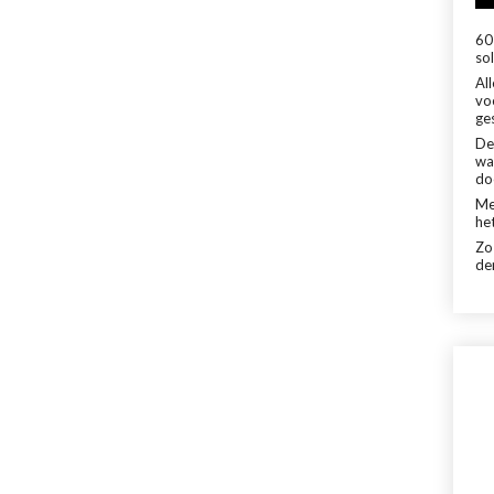
60 
sol
Al
vo
ge
De
wa
do
Me
het
Zo
de