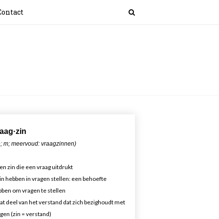
Contact
aa
g·zin
; m; meervoud: vraagzinnen)
en zin die een vraag uitdrukt
in hebben in vragen stellen: een behoefte
ben om vragen te stellen
at deel van het verstand dat zich bezighoudt met
gen (zin = verstand)