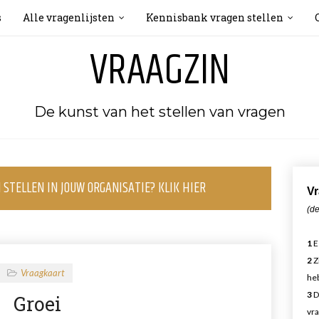
s
Alle vragenlijsten
Kennisbank vragen stellen
VRAAGZIN
De kunst van het stellen van vragen
STELLEN IN JOUW ORGANISATIE? KLIK HIER
Vr
(de
1
E
2
Z
Vraagkaart
heb
3
D
Groei
vra