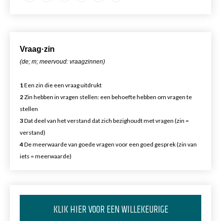
Vr
aa
g·zin
(de; m; meervoud: vraagzinnen)
1
Een zin die een vraag uitdrukt
2
Zin hebben in vragen stellen: een behoefte hebben om vragen te
stellen
3
Dat deel van het verstand dat zich bezighoudt met vragen (zin =
verstand)
4
De meerwaarde van goede vragen voor een goed gesprek (zin van
iets = meerwaarde)
KLIK HIER VOOR EEN WILLEKEURIGE