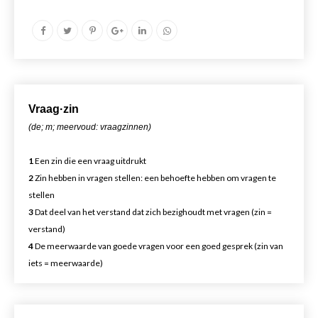
Vr
aa
g·zin
(de; m; meervoud: vraagzinnen)
1
Een zin die een vraag uitdrukt
2
Zin hebben in vragen stellen: een behoefte hebben om vragen te
stellen
3
Dat deel van het verstand dat zich bezighoudt met vragen (zin =
verstand)
4
De meerwaarde van goede vragen voor een goed gesprek (zin van
iets = meerwaarde)