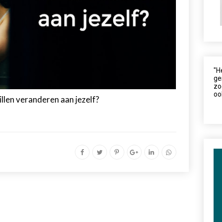
"H
ge
zo
oo
illen veranderen aan jezelf?