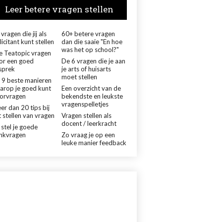
Leer betere vragen stellen
vragen die jij als
60+ betere vragen
licitant kunt stellen
dan die saaie "En hoe
was het op school?"
le Teatopic vragen
or een goed
De 6 vragen die je aan
sprek
je arts of huisarts
moet stellen
 9 beste manieren
arop je goed kunt
Een overzicht van de
orvragen
bekendste en leukste
vragenspelletjes
er dan 20 tips bij
 stellen van vragen
Vragen stellen als
docent / leerkracht
 stel je goede
nkvragen
Zo vraag je op een
leuke manier feedback