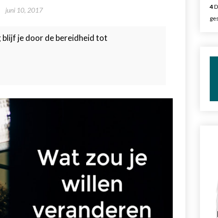
4
D
juni 10, 2017
ges
lijf je door de bereidheid tot