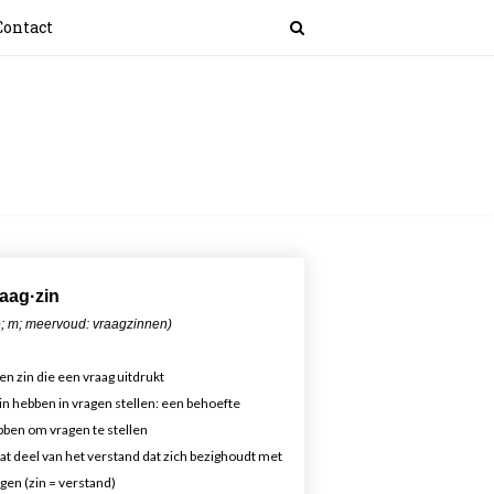
Contact
aa
g·zin
; m; meervoud: vraagzinnen)
en zin die een vraag uitdrukt
in hebben in vragen stellen: een behoefte
ben om vragen te stellen
at deel van het verstand dat zich bezighoudt met
gen (zin = verstand)