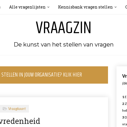
s
Alle vragenlijsten
Kennisbank vragen stellen
VRAAGZIN
De kunst van het stellen van vragen
STELLEN IN JOUW ORGANISATIE? KLIK HIER
Vr
(de
1
E
2
Z
Vraagkaart
heb
3
D
vredenheid
vra