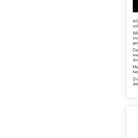
60 
sol
Al
vo
ge
De
wa
do
Me
het
Zo
de