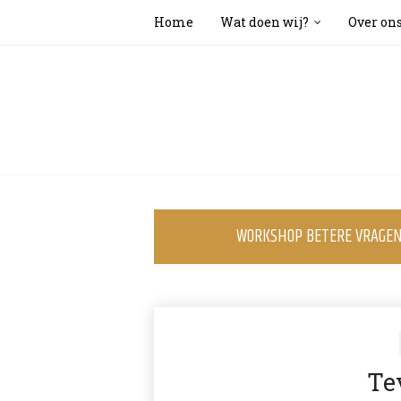
Home
Wat doen wij?
Over on
WORKSHOP BETERE VRAGEN 
Te