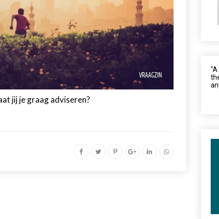
"A
th
an
at jij je graag adviseren?