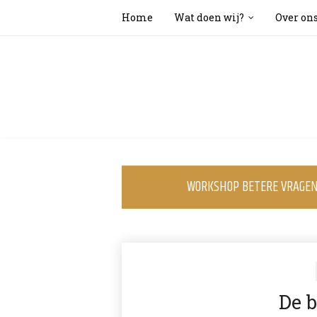
Home
Wat doen wij?
Over on
WORKSHOP BETERE VRAGEN 
De b