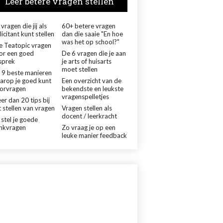
Leer betere vragen stellen
vragen die jij als
60+ betere vragen
licitant kunt stellen
dan die saaie "En hoe
was het op school?"
le Teatopic vragen
or een goed
De 6 vragen die je aan
sprek
je arts of huisarts
moet stellen
 9 beste manieren
arop je goed kunt
Een overzicht van de
orvragen
bekendste en leukste
vragenspelletjes
er dan 20 tips bij
 stellen van vragen
Vragen stellen als
docent / leerkracht
 stel je goede
nkvragen
Zo vraag je op een
leuke manier feedback