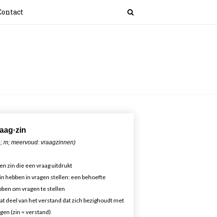
Contact
aa
g·zin
; m; meervoud: vraagzinnen)
en zin die een vraag uitdrukt
in hebben in vragen stellen: een behoefte
ben om vragen te stellen
at deel van het verstand dat zich bezighoudt met
gen (zin = verstand)