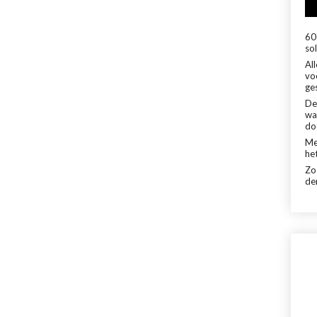
60 
sol
Al
vo
ge
De
wa
do
Me
het
Zo
de