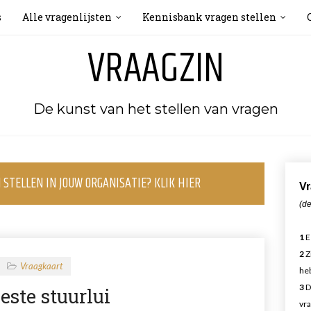
s
Alle vragenlijsten
Kennisbank vragen stellen
VRAAGZIN
De kunst van het stellen van vragen
STELLEN IN JOUW ORGANISATIE? KLIK HIER
Vr
(de
1
E
2
Z
Vraagkaart
heb
3
D
este stuurlui
vra