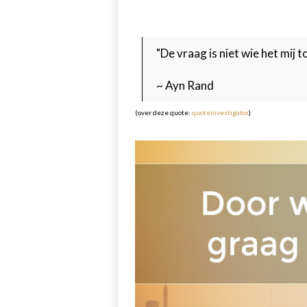
"De vraag is niet wie het mij
~ Ayn Rand
(over deze quote:
quoteinvestigator
)