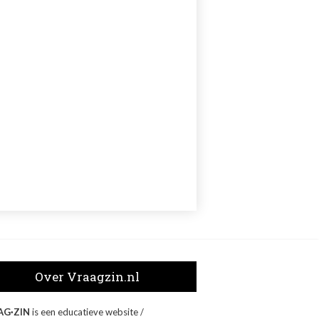
Over Vraagzin.nl
AG·ZIN
is een educatieve website /