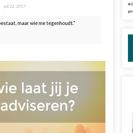
4
D
juli 22, 2017
ges
 toestaat, maar wie me tegenhoudt."