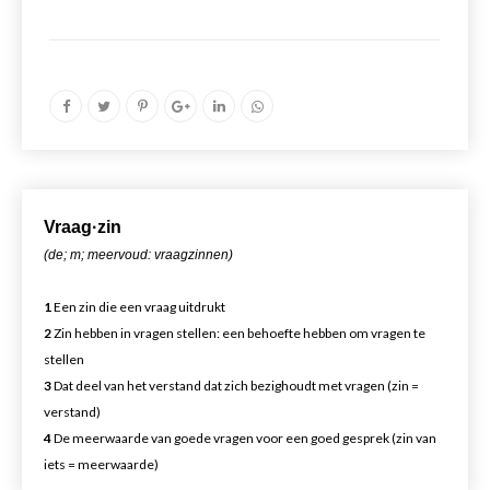
Vr
aa
g·zin
(de; m; meervoud: vraagzinnen)
1
Een zin die een vraag uitdrukt
2
Zin hebben in vragen stellen: een behoefte hebben om vragen te
stellen
3
Dat deel van het verstand dat zich bezighoudt met vragen (zin =
verstand)
4
De meerwaarde van goede vragen voor een goed gesprek (zin van
iets = meerwaarde)