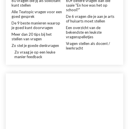
60 vragen die jij als sollicitant
60+ betere vragen dan die
kunt stellen
saaie "En hoe was het op
school?"
Alle Teatopic vragen voor een
goed gesprek
De 6 vragen die je aan je arts
of huisarts moet stellen
De 9 beste manieren waarop
je goed kunt doorvragen
Een overzicht van de
bekendste en leukste
Meer dan 20 tips bij het
vragenspelletjes
stellen van vragen
Vragen stellen als docent /
Zo stel je goede denkvragen
leerkracht
Zo vraag je op een leuke
manier feedback