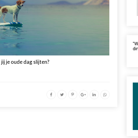
"W
di
jij je oude dag slijten?