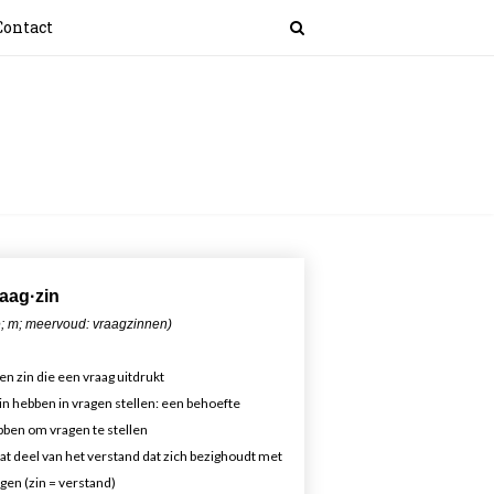
Contact
aa
g·zin
; m; meervoud: vraagzinnen)
en zin die een vraag uitdrukt
in hebben in vragen stellen: een behoefte
ben om vragen te stellen
at deel van het verstand dat zich bezighoudt met
gen (zin = verstand)