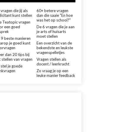
vragen die jij als
60+ betere vragen
licitant kunt stellen
dan die saaie "En hoe
was het op school?"
le Teatopic vragen
or een goed
De 6 vragen die je aan
sprek
je arts of huisarts
moet stellen
 9 beste manieren
arop je goed kunt
Een overzicht van de
orvragen
bekendste en leukste
vragenspelletjes
er dan 20 tips bij
 stellen van vragen
Vragen stellen als
docent / leerkracht
 stel je goede
nkvragen
Zo vraag je op een
leuke manier feedback