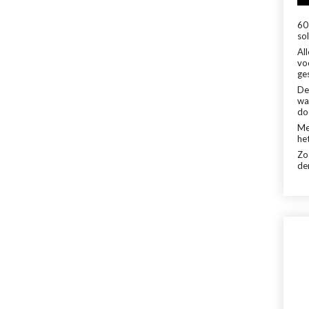
60 
sol
Al
vo
ge
De
wa
do
Me
het
Zo
de