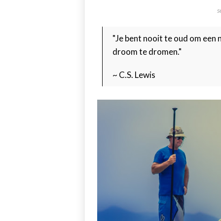
s
"Je bent nooit te oud om een 
droom te dromen."
~ C.S. Lewis