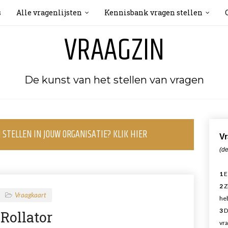
s
Alle vragenlijsten
Kennisbank vragen stellen
VRAAGZIN
De kunst van het stellen van vragen
STELLEN IN JOUW ORGANISATIE? KLIK HIER
Vr
(de
1
E
2
Z
Vraagkaart
heb
3
D
Rollator
vra