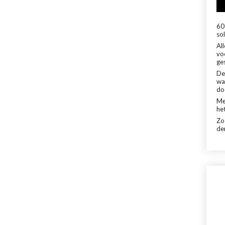
60 
sol
Al
vo
ge
De
wa
do
Me
het
Zo
de