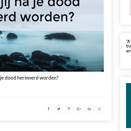
"A
th
an
na je dood herinnerd worden?