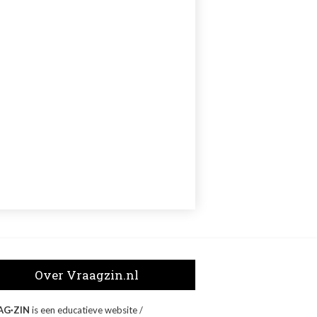
Over Vraagzin.nl
AG·ZIN
is een educatieve website /