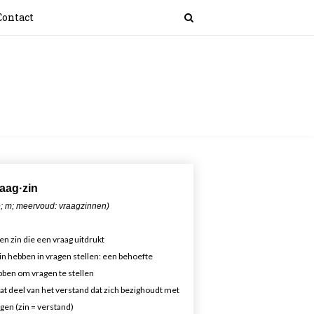
Contact
aa
g·zin
; m; meervoud: vraagzinnen)
en zin die een vraag uitdrukt
in hebben in vragen stellen: een behoefte
ben om vragen te stellen
at deel van het verstand dat zich bezighoudt met
gen (zin = verstand)