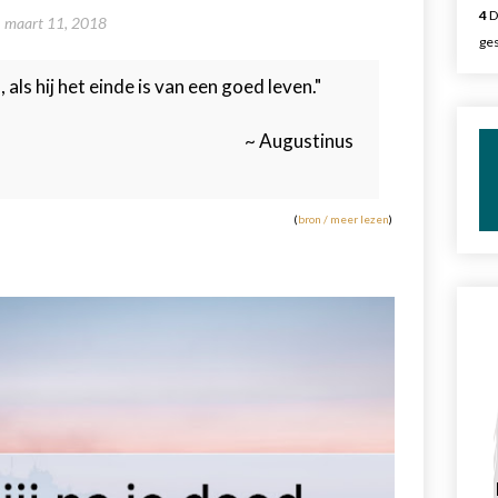
4
D
maart 11, 2018
ges
ls hij het einde is van een goed leven."
~ Augustinus
(
bron / meer lezen
)