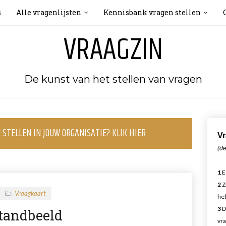
s
Alle vragenlijsten
Kennisbank vragen stellen
VRAAGZIN
De kunst van het stellen van vragen
STELLEN IN JOUW ORGANISATIE? KLIK HIER
Vr
(de
1
E
2
Z
Vraagkaart
heb
3
D
tandbeeld
vra