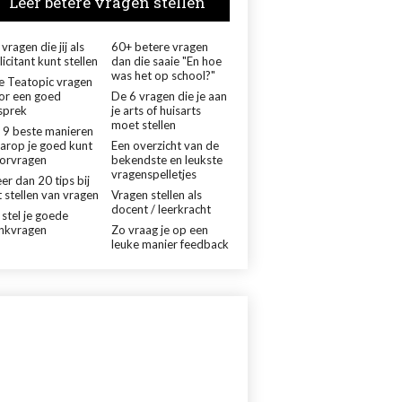
Leer betere vragen stellen
vragen die jij als
60+ betere vragen
licitant kunt stellen
dan die saaie "En hoe
was het op school?"
le Teatopic vragen
or een goed
De 6 vragen die je aan
sprek
je arts of huisarts
moet stellen
 9 beste manieren
arop je goed kunt
Een overzicht van de
orvragen
bekendste en leukste
vragenspelletjes
er dan 20 tips bij
 stellen van vragen
Vragen stellen als
docent / leerkracht
 stel je goede
nkvragen
Zo vraag je op een
leuke manier feedback