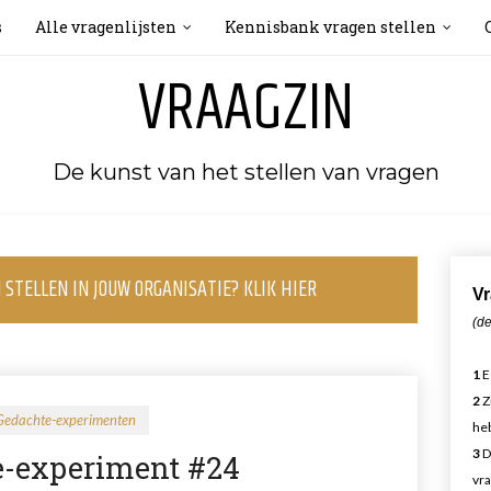
s
Alle vragenlijsten
Kennisbank vragen stellen
VRAAGZIN
De kunst van het stellen van vragen
STELLEN IN JOUW ORGANISATIE? KLIK HIER
Vr
(de
1
E
2
Z
Gedachte-experimenten
heb
3
D
e-experiment #24
vra