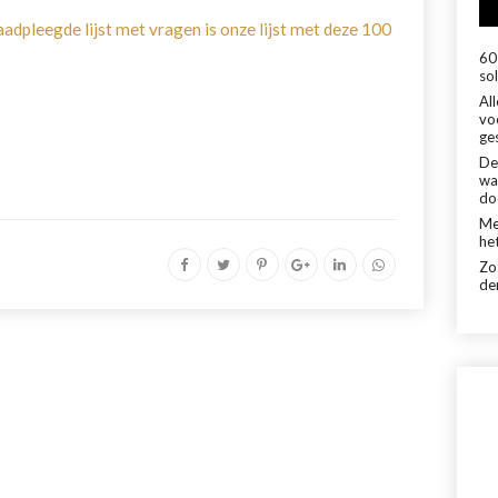
adpleegde lijst met vragen is onze lijst met deze 100
60 
sol
Al
vo
ge
De
wa
do
Me
het
Zo
de