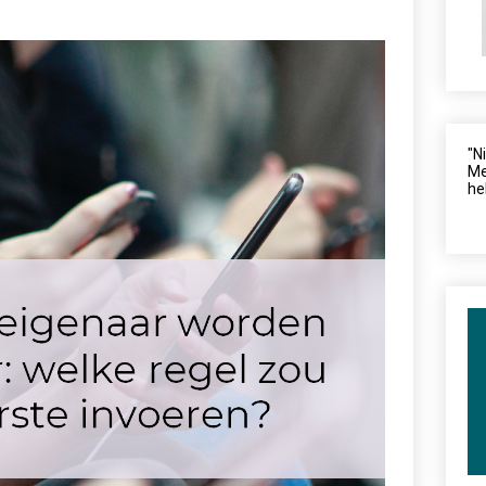
"N
Me
he