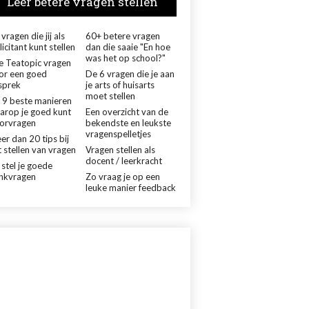
Leer betere vragen stellen
vragen die jij als
60+ betere vragen
licitant kunt stellen
dan die saaie "En hoe
was het op school?"
le Teatopic vragen
or een goed
De 6 vragen die je aan
sprek
je arts of huisarts
moet stellen
 9 beste manieren
arop je goed kunt
Een overzicht van de
orvragen
bekendste en leukste
vragenspelletjes
er dan 20 tips bij
 stellen van vragen
Vragen stellen als
docent / leerkracht
 stel je goede
nkvragen
Zo vraag je op een
leuke manier feedback