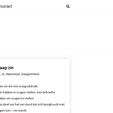
Contact
aa
g·zin
; m; meervoud: vraagzinnen)
en zin die een vraag uitdrukt
in hebben in vragen stellen: een behoefte
ben om vragen te stellen
at deel van het verstand dat zich bezighoudt met
gen (zin = verstand)