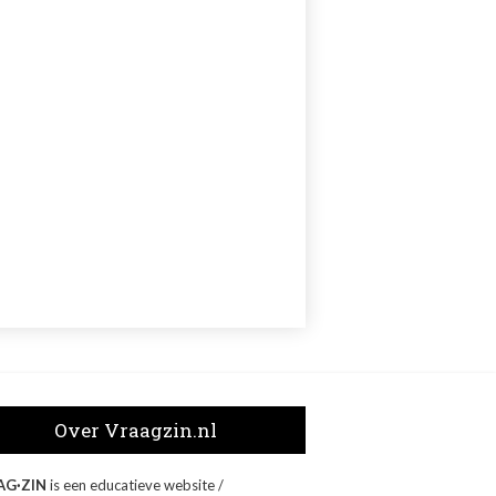
Over Vraagzin.nl
AG·ZIN
is een educatieve website /