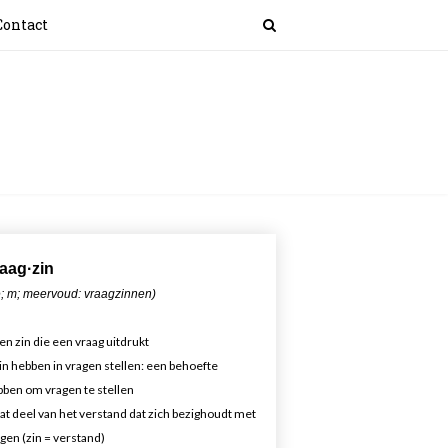
Contact
aa
g·zin
; m; meervoud: vraagzinnen)
en zin die een vraag uitdrukt
in hebben in vragen stellen: een behoefte
ben om vragen te stellen
at deel van het verstand dat zich bezighoudt met
gen (zin = verstand)