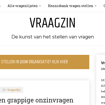
s
Alle vragenlijsten
Kennisbank vragen stellen
VRAAGZIN
De kunst van het stellen van vragen
STELLEN IN JOUW ORGANISATIE? KLIK HIER
Vr
(de
1
E
2
Z
Vragenlijst
heb
3
D
 en grappige onzinvragen
vra