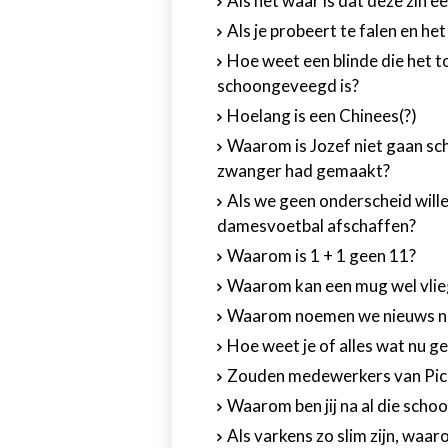
Als het waar is dat deze zin ee
Als je probeert te falen en het
Hoe weet een blinde die het t
schoongeveegd is?
Hoelang is een Chinees(?)
Waarom is Jozef niet gaan sc
zwanger had gemaakt?
Als we geen onderscheid will
damesvoetbal afschaffen?
Waarom is 1 + 1 geen 11?
Waarom kan een mug wel vlie
Waarom noemen we nieuws na 
Hoe weet je of alles wat nu g
Zouden medewerkers van Pick
Waarom ben jij na al die schoo
Als varkens zo slim zijn, waar