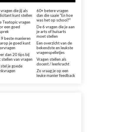
vragen die jij als
60+ betere vragen
licitant kunt stellen
dan die saaie "En hoe
was het op school?"
le Teatopic vragen
or een goed
De 6 vragen die je aan
sprek
je arts of huisarts
moet stellen
 9 beste manieren
arop je goed kunt
Een overzicht van de
orvragen
bekendste en leukste
vragenspelletjes
er dan 20 tips bij
 stellen van vragen
Vragen stellen als
docent / leerkracht
 stel je goede
nkvragen
Zo vraag je op een
leuke manier feedback