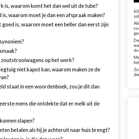
k is, waarom komt het dan wel uit de tube?
60 
 is, waarom moet je dan een afspraak maken?
sol
Al
 goed is, waarom moet een beller dan eerst zijn
vo
ge
De
 synoniem?
wa
nsmaak?
do
Me
 zoutstrooiwagens op het werk?
het
liegtuig niet kapot kan, waarom maken ze de
Zo
de
van?
ld staat in een woordenboek, zou je dit dan
eerste mens die ontdekte dat er melk uit de
t kunnen slapen?
en betalen als hij je achteruit naar huis brengt?