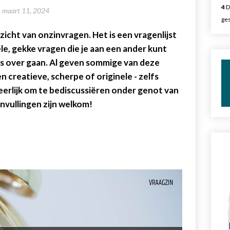
4
D
maart 11, 2024
ges
rzicht van onzinvragen. Het is een vragenlijst
le, gekke vragen die je aan een ander kunt
ens over gaan. Al geven sommige van deze
n creatieve, scherpe of originele - zelfs
 Heerlijk om te bediscussiëren onder genot van
nvullingen zijn welkom!