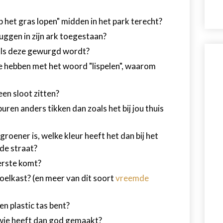
 het gras lopen" midden in het park terecht?
gen in zijn ark toegestaan?
 als deze gewurgd wordt?
te hebben met het woord "lispelen", waarom
en sloot zitten?
uren anders tikken dan zoals het bij jou thuis
d groener is, welke kleur heeft het dan bij het
de straat?
eerste komt?
koelkast? (en meer van dit soort
vreemde
en plastic tas bent?
 wie heeft dan god gemaakt?