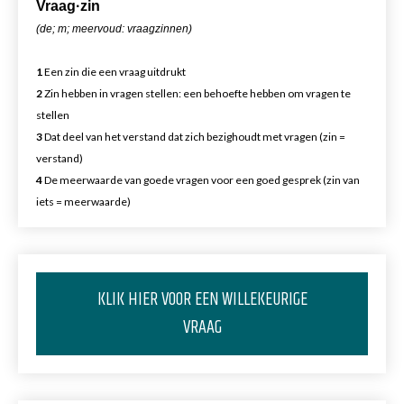
Vr
aa
g·zin
(de; m; meervoud: vraagzinnen)
1
Een zin die een vraag uitdrukt
2
Zin hebben in vragen stellen: een behoefte hebben om vragen te
stellen
3
Dat deel van het verstand dat zich bezighoudt met vragen (zin =
verstand)
4
De meerwaarde van goede vragen voor een goed gesprek (zin van
iets = meerwaarde)
KLIK HIER VOOR EEN WILLEKEURIGE
VRAAG