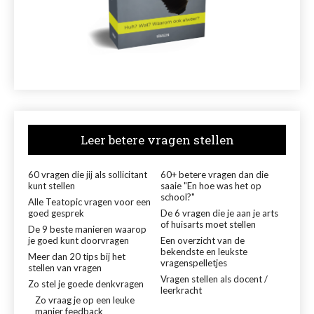
Leer betere vragen stellen
60 vragen die jij als sollicitant
60+ betere vragen dan die
kunt stellen
saaie "En hoe was het op
school?"
Alle Teatopic vragen voor een
goed gesprek
De 6 vragen die je aan je arts
of huisarts moet stellen
De 9 beste manieren waarop
je goed kunt doorvragen
Een overzicht van de
bekendste en leukste
Meer dan 20 tips bij het
vragenspelletjes
stellen van vragen
Vragen stellen als docent /
Zo stel je goede denkvragen
leerkracht
Zo vraag je op een leuke
manier feedback