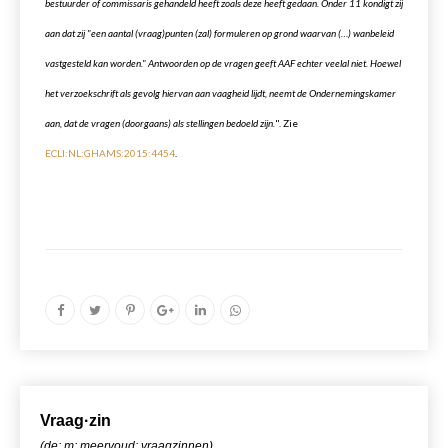
bestuurder of commissaris gehandeld heeft zoals deze heeft gedaan. Onder 11 kondigt zij
aan dat zij "een aantal (vraag)punten (zal) formuleren op grond waarvan (…) wanbeleid
vastgesteld kan worden." Antwoorden op de vragen geeft AAF echter veelal niet. Hoewel
het verzoekschrift als gevolg hiervan aan vaagheid lijdt, neemt de Ondernemingskamer
aan, dat de vragen (doorgaans) als stellingen bedoeld zijn.
". Zie
ECLI:NL:GHAMS:2015:4454
.
Vr
aa
g·zin
(de; m; meervoud: vraagzinnen)