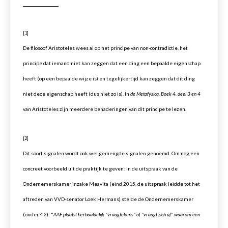
__________
[1]
De filosoof Aristoteles wees al op het principe van non-contradictie, het
principe dat iemand niet kan zeggen dat een ding een bepaalde eigenschap
heeft (op een bepaalde wijze is) en tegelijkertijd kan zeggen dat dit ding
niet deze eigenschap heeft (dus niet zo is). In
de Metafysica, Boek 4, deel 3 en 4
van Aristoteles zijn meerdere benaderingen van dit principe te lezen.
[2]
Dit soort signalen wordt ook wel gemengde signalen genoemd. Om nog een
concreet voorbeeld uit de praktijk te geven: in de uitspraak van de
Ondernemerskamer inzake Meavita (eind 2015, de uitspraak leidde tot het
aftreden van
VVD-senator Loek Hermans) stelde de Ondernemerskamer
(onder 4.2): "
AAF plaatst herhaaldelijk "vraagtekens" of "vraagt zich af" waarom een