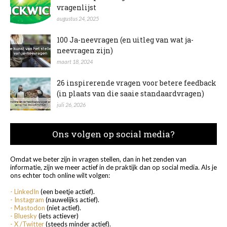
vragenlijst
augustus 24, 2025
100 Ja-neevragen (en uitleg van wat ja-
neevragen zijn)
maart 18, 2024
26 inspirerende vragen voor betere feedback
(in plaats van die saaie standaardvragen)
juli 26, 2026
Ons volgen op social media?
Omdat we beter zijn in vragen stellen, dan in het zenden van
informatie, zijn we meer actief in de praktijk dan op social media. Als je
ons echter toch online wilt volgen:
- LinkedIn
(een beetje actief).
- Instagram
(nauwelijks actief).
- Mastodon
(niet actief).
- Bluesky
(iets actiever)
- X /Twitter
(steeds minder actief).